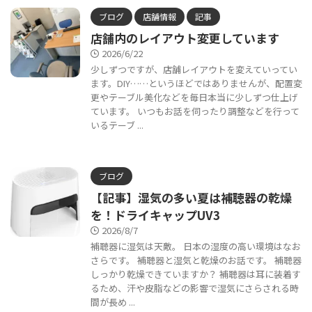
ブログ
店舗情報
記事
店舗内のレイアウト変更しています
2026/6/22
少しずつですが、店舗レイアウトを変えていってい
ます。DIY……というほどではありませんが、配置変
更やテーブル美化などを毎日本当に少しずつ仕上げ
ています。 いつもお話を伺ったり調整などを行って
いるテーブ ...
ブログ
【記事】湿気の多い夏は補聴器の乾燥
を！ドライキャップUV3
2026/8/7
補聴器に湿気は天敵。 日本の湿度の高い環境はなお
さらです。 補聴器と湿気と乾燥のお話です。 補聴器
しっかり乾燥できていますか？ 補聴器は耳に装着す
るため、汗や皮脂などの影響で湿気にさらされる時
間が長め ...