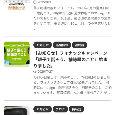
2026/8/3
茅ヶ崎補聴器センターです。 2026年8月の営業日の
ご案内です。 8月は第3週に夏季休暇でお休みをいた
だいております。 第１週、第２週は通常通りの営業
を行います。 第３週は、10日（月）のみ営業いたし
...
お知らせ
店舗情報
補聴器
【お知らせ】フォナックキャンペーン
「親子で話そう、補聴器のこと」始ま
りました。
2026/7/27
7月第4日曜日は「親子の日」。 7月26日の日曜日か
ら、フォナックのウェブCMが公開されました。 同
時にcampaign「親子で話そう、補聴器のこと」が始
まっています。 藤森慎吾さんと母・美代子さんが ...
お知らせ
ブログ
補聴器