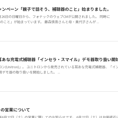
ャンペーン「親子で話そう、補聴器のこと」始まりました。
7月26日の日曜日から、フォナックのウェブCMが公開されました。 同時に
器のこと」が始まっています。 藤森慎吾さんと母・美代子さんが ...
耳あな充電式補聴器「インセラ・スマイル」デモ器取り扱い開
ン(Unitron)」。 ユニトロンから発売されている耳あな充電式補聴器、「
の試聴用デモ器の取り扱いを開始しました。 ...
）の営業について
年6月27日（土）の営業に関してのお知らせです。 6月27日（土）は台風接近