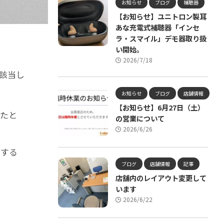
お知らせ
ブログ
補聴器
【お知らせ】ユニトロン製耳
あな充電式補聴器「インセ
ラ・スマイル」デモ器取り扱
い開始。
2026/7/18
該当し
お知らせ
ブログ
店舗情報
【お知らせ】6月27日（土）
したと
の営業について
2026/6/26
くする
ブログ
店舗情報
記事
店舗内のレイアウト変更して
います
2026/6/22