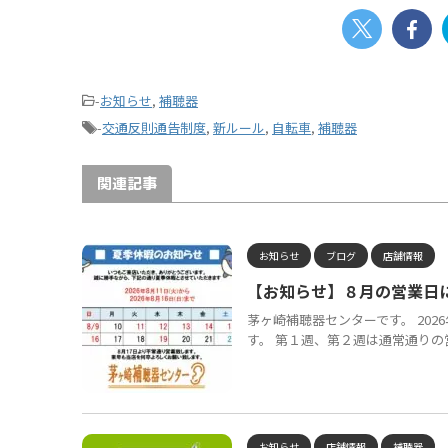
-
お知らせ
,
補聴器
-
交通反則通告制度
,
新ルール
,
自転車
,
補聴器
関連記事
お知らせ
ブログ
店舗情報
【お知らせ】８月の営業日
茅ヶ崎補聴器センターです。 20
す。 第１週、第２週は通常通りの営
お知らせ
店舗情報
補聴器