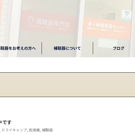
補聴器をお考えの方へ
補聴器について
ブログ
中です
,
ドライキャップ
,
乾燥機
,
補聴器