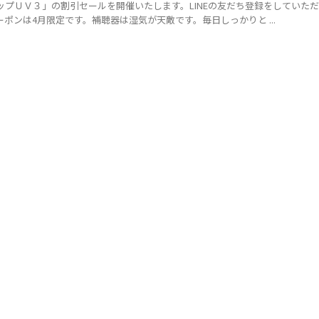
プＵＶ３」の割引セールを開催いたします。LINEの友だち登録をしていた
ポンは4月限定です。補聴器は湿気が天敵です。毎日しっかりと ...